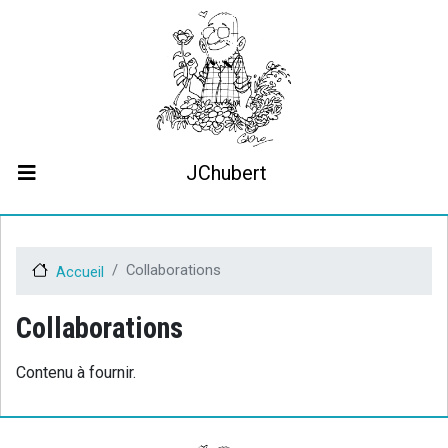
Aller
au
contenu
principal
JChubert
Biographie
Collaborations
Contact
Collaborations
Accueil
Le projet JCHubert.be
Collaborations
Contenu à fournir.