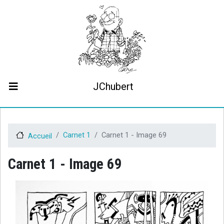
Aller
au
contenu
principal
JChubert
Biographie
Collaborations
Contact
Carnet 1
Carnet 1 - Image 69
Accueil
Le projet JCHubert.be
Carnet 1 - Image 69