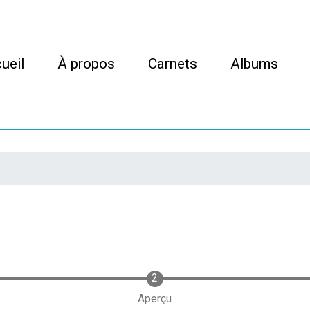
Aller
au
contenu
n navigation
principal
ueil
À propos
Carnets
Albums
Aperçu