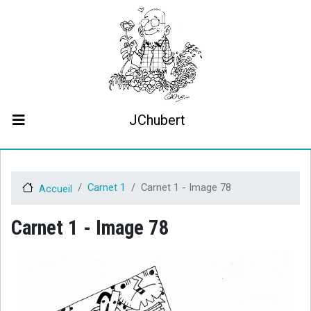
Aller
au
contenu
principal
JChubert
Biographie
Collaborations
Contact
Carnet 1
Carnet 1 - Image 78
Accueil
Le projet JCHubert.be
Carnet 1 - Image 78