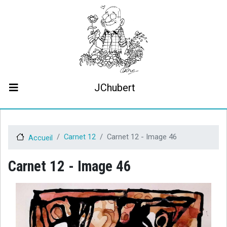
Aller
au
contenu
principal
JChubert
Biographie
Collaborations
Contact
Carnet 12
Carnet 12 - Image 46
Accueil
Le projet JCHubert.be
Carnet 12 - Image 46