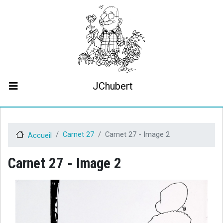
Aller
au
contenu
principal
JChubert
Biographie
Collaborations
Contact
Carnet 27
Carnet 27 - Image 2
Accueil
Le projet JCHubert.be
Carnet 27 - Image 2