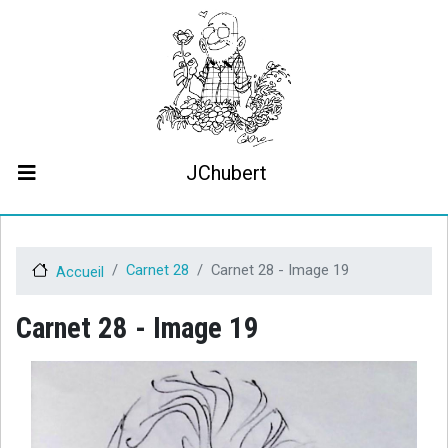
Aller
au
contenu
principal
JChubert
Biographie
Collaborations
Contact
Carnet 28
Carnet 28 - Image 19
Accueil
Le projet JCHubert.be
Carnet 28 - Image 19