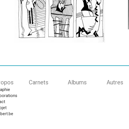
ion
ropos
Carnets
Albums
Autres
raphie
borations
act
ojet
bert.be