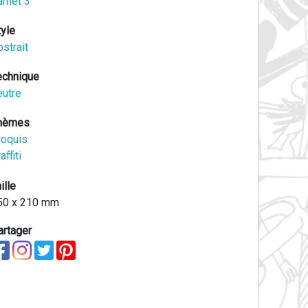
arnet 3
tyle
strait
echnique
eutre
hèmes
roquis
affiti
ille
50 x 210 mm
artager