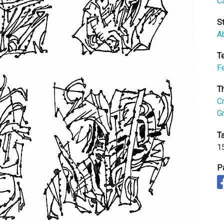
C
S
Ab
T
F
T
C
Gr
Ta
1
P