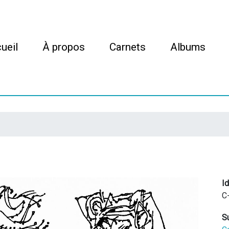
Aller
au
contenu
n navigation
principal
ueil
À propos
Carnets
Albums
Id
C
S