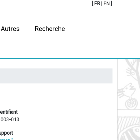
[
FR
|
EN
]
Autres
Recherche
entifiant
-003-013
upport