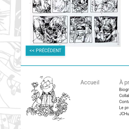
<< PRÉCÉDENT
Main navigat
Accueil
À p
Biog
Colla
Cont
Le pr
JCHu