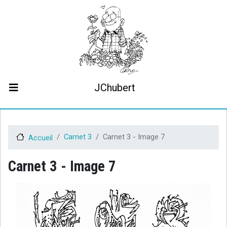
Aller
au
contenu
principal
JChubert
Biographie
Collaborations
Contact
Carnet 3
Carnet 3 - Image 7
Accueil
Le projet JCHubert.be
Carnet 3 - Image 7