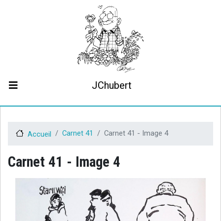
Aller
au
contenu
principal
JChubert
Biographie
Collaborations
Contact
Carnet 41
Carnet 41 - Image 4
Accueil
Le projet JCHubert.be
Carnet 41 - Image 4