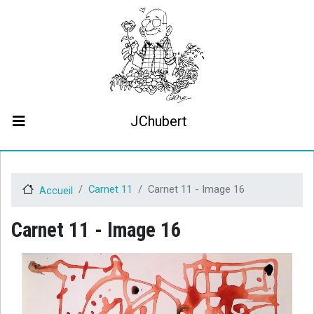
Aller
au
contenu
principal
JChubert
Biographie
Collaborations
Contact
Carnet 11
Carnet 11 - Image 16
Accueil
Le projet JCHubert.be
Carnet 11 - Image 16