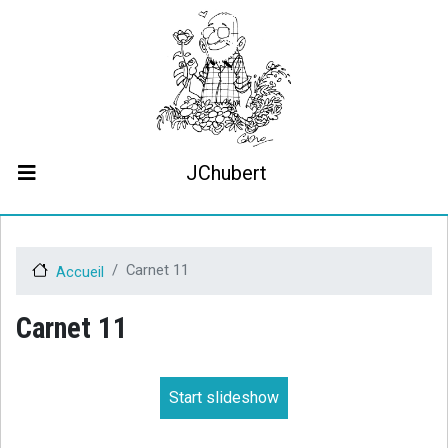
Aller
au
contenu
principal
JChubert
Biographie
Collaborations
Contact
Carnet 11
Accueil
Le projet JCHubert.be
Carnet 11
Start slideshow