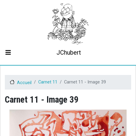
Aller
au
contenu
principal
JChubert
Biographie
Collaborations
Contact
Carnet 11
Carnet 11 - Image 39
Accueil
Le projet JCHubert.be
Carnet 11 - Image 39