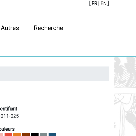
[
FR
|
EN
]
Autres
Recherche
entifiant
-011-025
ouleurs