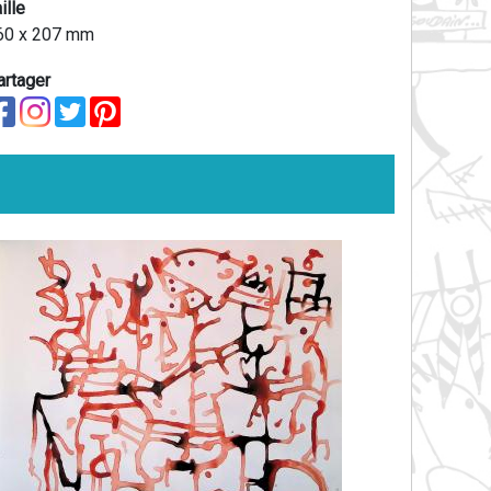
ille
60 x 207 mm
artager