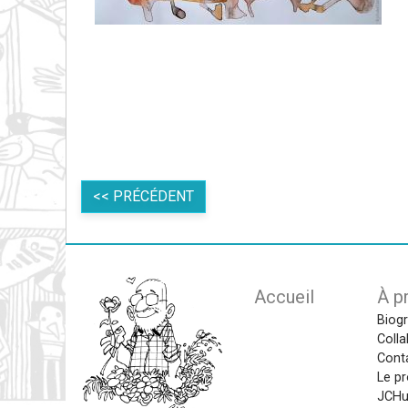
<< PRÉCÉDENT
Main navigat
Accueil
À p
Biog
Colla
Cont
Le pr
JCHu