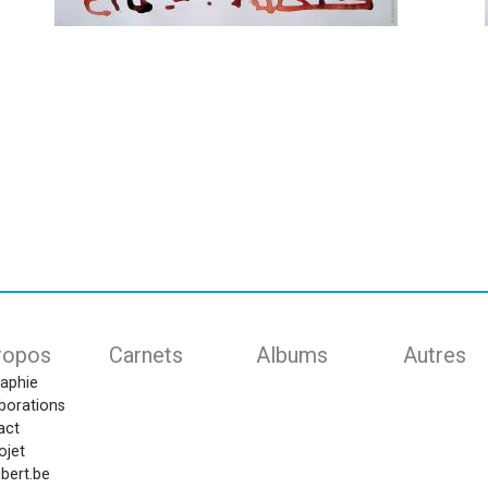
ion
ropos
Carnets
Albums
Autres
raphie
borations
act
ojet
bert.be