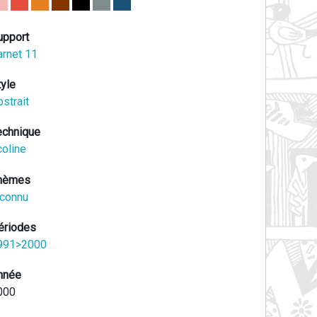
upport
arnet 11
tyle
strait
echnique
coline
hèmes
nconnu
ériodes
991>2000
nnée
000